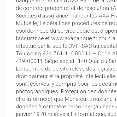
banque et agent lié d’AXA Banque N°ORIA
de contrôle prudentiel et de résolution (
Sociétés d’assurance mandantes AXA Fr
Mutuelle, Le détail des procédures de rec
coordonnées du service dédié est disponi
l’assurance et www.axabanque.fr pour la
effectué par la socité OVH: SAS au capit
Tourcoing 424 761 419 00011 – Code AP
419-00011 Siège social : 140 Quai du Sar
L'ensemble de ce site relève des législati
droit d'auteur et la propriété intellectuell
sont réservés, y compris pour les docum
photographiques. Protection des donnée
être informé(e) que Monsieur Bouziane, 
données à caractère personnel (au sens de 
janvier 1978 relative à l’informatique, aux 