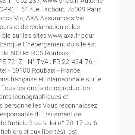
S 11 062 237, www.orias.fr Autorité
ACPR) – 61 rue Taitbout, 75009 Paris
ance Vie, AXA Assurances Vie
ours et de réclamation et les
ble sur les sites www.axa.fr pour
 banque L'hébergement du site est
al de 500 k€ RCS Roubaix –
E 721Z - N° TVA : FR 22-424-761-
tel - 59100 Roubaix - France.
ons française et internationale sur le
e. Tous les droits de reproduction
ents iconographiques et
s personnelles Vous reconnaissez
responsable du traitement de
l’article 3 de la loi n° 78-17 du 6
fichiers et aux libertés), est