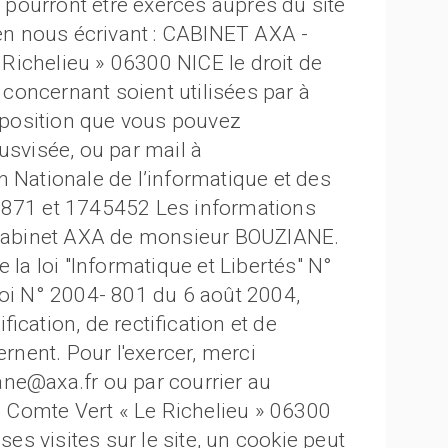
ls pourront être exercés auprès du site
n nous écrivant : CABINET AXA -
Richelieu » 06300 NICE le droit de
concernant soient utilisées par à
pposition que vous pouvez
usvisée, ou par mail à
ationale de l’informatique et des
9871 et 1745452 Les informations
u cabinet AXA de monsieur BOUZIANE.
 la loi "Informatique et Libertés" N°
loi N° 2004- 801 du 6 août 2004,
ication, de rectification et de
nent. Pour l'exercer, merci
ane@axa.fr ou par courrier au
 Comte Vert « Le Richelieu » 06300
ses visites sur le site, un cookie peut