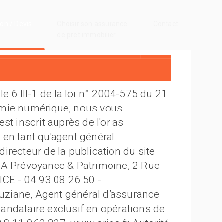
on / Devis
Choisir son assurance
Contact
de pret immobilier
e 6 III-1 de la loi n° 2004-575 du 21
omie numérique, nous vous
st inscrit auprès de l'orias
en tant qu'agent général
 directeur de la publication du site
XA Prévoyance & Patrimoine, 2 Rue
ICE - 04 93 08 26 50 -
ziane, Agent général d’assurance
andataire exclusif en opérations de